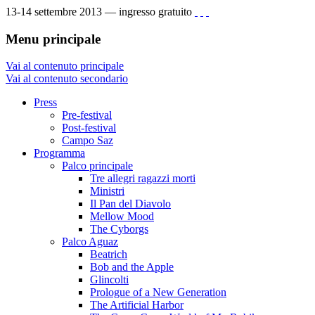
13-14 settembre 2013 — ingresso gratuito
Menu principale
Vai al contenuto principale
Vai al contenuto secondario
Press
Pre-festival
Post-festival
Campo Saz
Programma
Palco principale
Tre allegri ragazzi morti
Ministri
Il Pan del Diavolo
Mellow Mood
The Cyborgs
Palco Aguaz
Beatrich
Bob and the Apple
Glincolti
Prologue of a New Generation
The Artificial Harbor