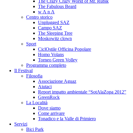
The Crazy Crazy World of Mr. Rubik
The Fabulous Beard
w Λ n Λ
Centro storico
Unplugged SAZ
Campo SAZ
The Sleeping Tree
Moskowitz clown
Sport
CiclOstile Officina Popolare
Homo Volans
Torneo Green Volley
Programma completo
Il Festival
Filosofia
Associazione Aguaz
Aiutaci
Report impatto ambientale “SotAlaZopa 2012”
GreenRock
La Località
Dove siamo
Come arrivare
Tonadico e la Valle di Primiero
Servizi
Bici Park