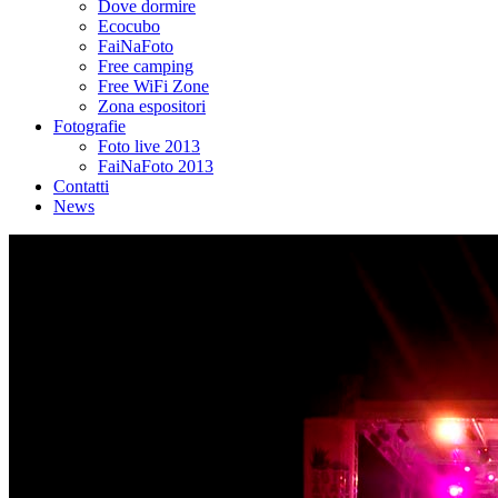
Dove dormire
Ecocubo
FaiNaFoto
Free camping
Free WiFi Zone
Zona espositori
Fotografie
Foto live 2013
FaiNaFoto 2013
Contatti
News