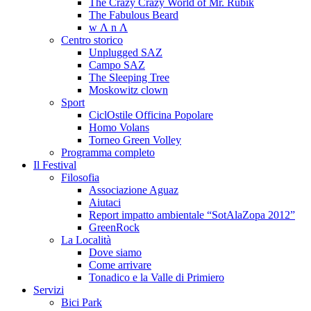
The Crazy Crazy World of Mr. Rubik
The Fabulous Beard
w Λ n Λ
Centro storico
Unplugged SAZ
Campo SAZ
The Sleeping Tree
Moskowitz clown
Sport
CiclOstile Officina Popolare
Homo Volans
Torneo Green Volley
Programma completo
Il Festival
Filosofia
Associazione Aguaz
Aiutaci
Report impatto ambientale “SotAlaZopa 2012”
GreenRock
La Località
Dove siamo
Come arrivare
Tonadico e la Valle di Primiero
Servizi
Bici Park