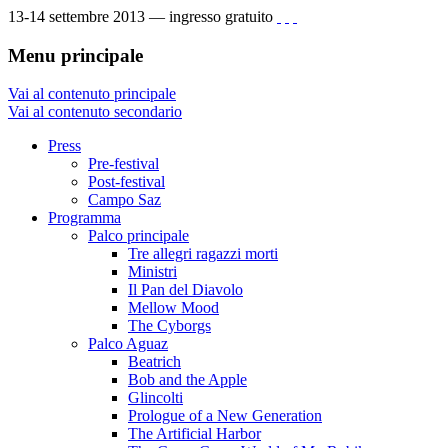
13-14 settembre 2013 — ingresso gratuito
Menu principale
Vai al contenuto principale
Vai al contenuto secondario
Press
Pre-festival
Post-festival
Campo Saz
Programma
Palco principale
Tre allegri ragazzi morti
Ministri
Il Pan del Diavolo
Mellow Mood
The Cyborgs
Palco Aguaz
Beatrich
Bob and the Apple
Glincolti
Prologue of a New Generation
The Artificial Harbor