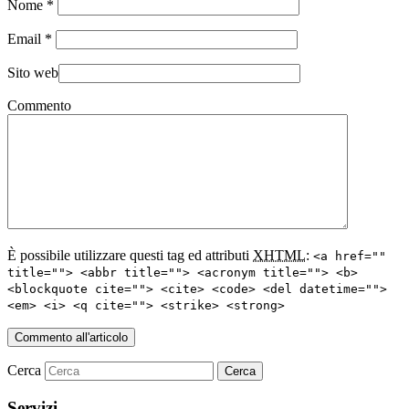
Nome
*
Email
*
Sito web
Commento
È possibile utilizzare questi tag ed attributi
XHTML
:
<a href=""
title=""> <abbr title=""> <acronym title=""> <b>
<blockquote cite=""> <cite> <code> <del datetime="">
<em> <i> <q cite=""> <strike> <strong>
Cerca
Servizi