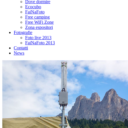
Dove dormire
Ecocubo
FaiNaFoto
Free camping
Free WiFi Zone
Zona espositori
Fotografie
Foto live 2013
FaiNaFoto 2013
Contatti
News