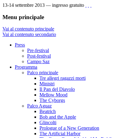
13-14 settembre 2013 — ingresso gratuito
Menu principale
Vai al contenuto principale
Vai al contenuto secondario
Press
Pre-festival
Post-festival
Campo Saz
Programma
Palco principale
Tre allegri ragazzi morti
Ministri
Il Pan del Diavolo
Mellow Mood
The Cyborgs
Palco Aguaz
Beatrich
Bob and the Apple
Glincolti
Prologue of a New Generation
The Artificial Harbor