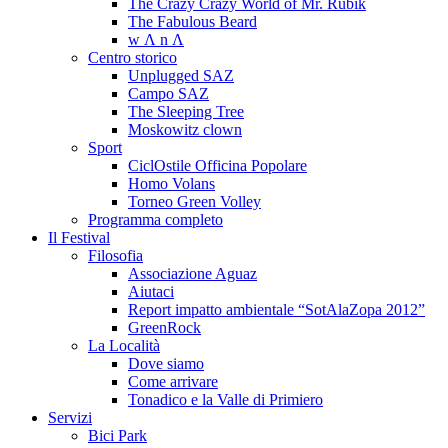
The Crazy Crazy World of Mr. Rubik
The Fabulous Beard
w Λ n Λ
Centro storico
Unplugged SAZ
Campo SAZ
The Sleeping Tree
Moskowitz clown
Sport
CiclOstile Officina Popolare
Homo Volans
Torneo Green Volley
Programma completo
Il Festival
Filosofia
Associazione Aguaz
Aiutaci
Report impatto ambientale “SotAlaZopa 2012”
GreenRock
La Località
Dove siamo
Come arrivare
Tonadico e la Valle di Primiero
Servizi
Bici Park