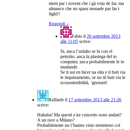
nient par i zoveni che i gà voia de far, ma
almanco che no spara monade par far i
fighi!!
Rispondi
↓
Fabio
il
26 settembre 2013
alle 11:05
scrive:
Si, anca l’asfalto se fa con el
petrolio, anca la plastega del to
computer, anca probabilmente le to
mudande.
Se ti usi en bicer na olta e ti buti via
le inquinamento, se no til buti via le
ecosostenibilità, ‘gnorant!
Raffaele
il
17 settembre 2013 alle 21:26
scrive:
Hahaha! Ma questi a ke concerto sono andati?
A un rave a Milano?
Probabilmente nn l’hanno visto nemmeno col