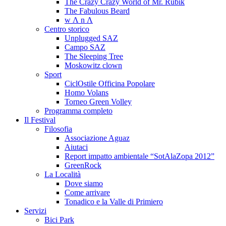
The Crazy Crazy World of Mr. Rubik
The Fabulous Beard
w Λ n Λ
Centro storico
Unplugged SAZ
Campo SAZ
The Sleeping Tree
Moskowitz clown
Sport
CiclOstile Officina Popolare
Homo Volans
Torneo Green Volley
Programma completo
Il Festival
Filosofia
Associazione Aguaz
Aiutaci
Report impatto ambientale “SotAlaZopa 2012”
GreenRock
La Località
Dove siamo
Come arrivare
Tonadico e la Valle di Primiero
Servizi
Bici Park