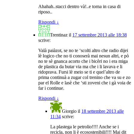
Ahahah..stacci dentro và!..e torna in casa di
riposo..
Rispondi
↓
Trentinaz
il
17 settembre 2013 alle 18:38
scrive:
Valà paiàzot, se no te ‘scolti altro che radio dijei
lè logico che no ti conoserà mai nesun altri, e pò
no te sè gnanca acorto che i bicèri no i era miga
de plastica da butar via ma che i li lavava e li
ridoprava. Fursi lè meio se ti e quel’altro de
prima continuà a zugar col trenino che va su e zo
par el Rolle e lasè che ‘sti zoveni che i gà voia de
far i continue.
Rispondi
↓
Giorgio
il
18 settembre 2013 alle
11:34
scrive:
La plastega le petrolio!!!! Anche se i
recicla, non li è ecosostenibili!!!! Mai dit