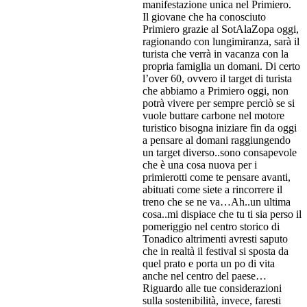
manifestazione unica nel Primiero.
Il giovane che ha conosciuto
Primiero grazie al SotAlaZopa oggi,
ragionando con lungimiranza, sarà il
turista che verrà in vacanza con la
propria famiglia un domani. Di certo
l’over 60, ovvero il target di turista
che abbiamo a Primiero oggi, non
potrà vivere per sempre perciò se si
vuole buttare carbone nel motore
turistico bisogna iniziare fin da oggi
a pensare al domani raggiungendo
un target diverso..sono consapevole
che è una cosa nuova per i
primierotti come te pensare avanti,
abituati come siete a rincorrere il
treno che se ne va…Ah..un ultima
cosa..mi dispiace che tu ti sia perso il
pomeriggio nel centro storico di
Tonadico altrimenti avresti saputo
che in realtà il festival si sposta da
quel prato e porta un po di vita
anche nel centro del paese…
Riguardo alle tue considerazioni
sulla sostenibilità, invece, faresti