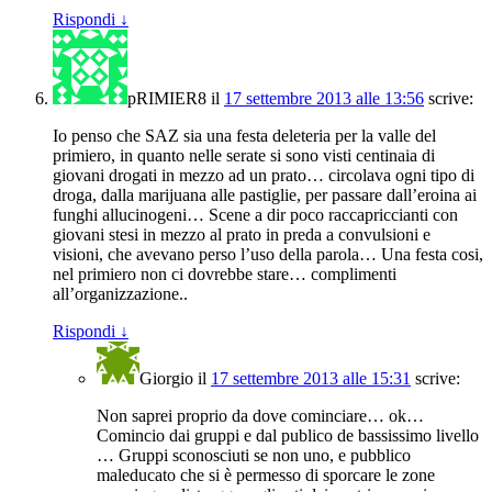
Rispondi
↓
pRIMIER8
il
17 settembre 2013 alle 13:56
scrive:
Io penso che SAZ sia una festa deleteria per la valle del
primiero, in quanto nelle serate si sono visti centinaia di
giovani drogati in mezzo ad un prato… circolava ogni tipo di
droga, dalla marijuana alle pastiglie, per passare dall’eroina ai
funghi allucinogeni… Scene a dir poco raccapriccianti con
giovani stesi in mezzo al prato in preda a convulsioni e
visioni, che avevano perso l’uso della parola… Una festa cosi,
nel primiero non ci dovrebbe stare… complimenti
all’organizzazione..
Rispondi
↓
Giorgio
il
17 settembre 2013 alle 15:31
scrive:
Non saprei proprio da dove cominciare… ok…
Comincio dai gruppi e dal publico de bassissimo livello
… Gruppi sconosciuti se non uno, e pubblico
maleducato che si è permesso di sporcare le zone