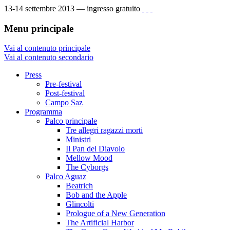
13-14 settembre 2013 — ingresso gratuito
Menu principale
Vai al contenuto principale
Vai al contenuto secondario
Press
Pre-festival
Post-festival
Campo Saz
Programma
Palco principale
Tre allegri ragazzi morti
Ministri
Il Pan del Diavolo
Mellow Mood
The Cyborgs
Palco Aguaz
Beatrich
Bob and the Apple
Glincolti
Prologue of a New Generation
The Artificial Harbor