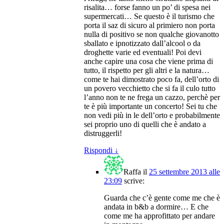
risalita… forse fanno un po’ di spesa nei
supermercati… Se questo è il turismo che
porta il saz di sicuro al primiero non porta
nulla di positivo se non qualche giovanotto
sballato e ipnotizzato dall’alcool o da
droghette varie ed eventuali! Poi devi
anche capire una cosa che viene prima di
tutto, il rispetto per gli altri e la natura…
come te hai dimostrato poco fa, dell’orto di
un povero vecchietto che si fa il culo tutto
l’anno non te ne frega un cazzo, perchè per
te è più importante un concerto! Sei tu che
non vedi più in le dell’orto e probabilmente
sei proprio uno di quelli che è andato a
distruggerli!
Rispondi
↓
Raffa
il
25 settembre 2013 alle
23:09
scrive:
Guarda che c’è gente come me che è
andata in b&b a dormire… E che
come me ha approfittato per andare