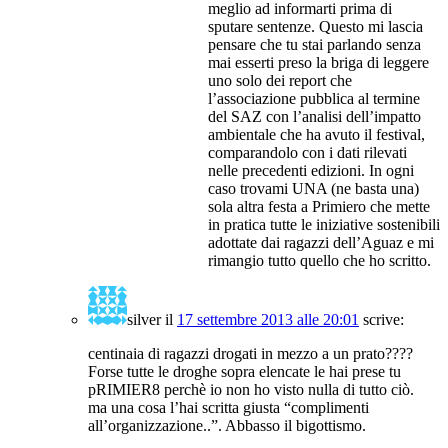
meglio ad informarti prima di
sputare sentenze. Questo mi lascia
pensare che tu stai parlando senza
mai esserti preso la briga di leggere
uno solo dei report che
l’associazione pubblica al termine
del SAZ con l’analisi dell’impatto
ambientale che ha avuto il festival,
comparandolo con i dati rilevati
nelle precedenti edizioni. In ogni
caso trovami UNA (ne basta una)
sola altra festa a Primiero che mette
in pratica tutte le iniziative sostenibili
adottate dai ragazzi dell’Aguaz e mi
rimangio tutto quello che ho scritto.
silver
il
17 settembre 2013 alle 20:01
scrive:
centinaia di ragazzi drogati in mezzo a un prato????
Forse tutte le droghe sopra elencate le hai prese tu
pRIMIER8 perchè io non ho visto nulla di tutto ciò.
ma una cosa l’hai scritta giusta “complimenti
all’organizzazione..”. Abbasso il bigottismo.