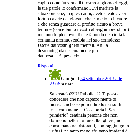
capito come funziona il turismo al giorno d’oggi,
le tue parole lo confermano….vi meritate la
situazione che, in questi anni, avete creato…per
fortuna avete dei giovani che ci mettono il cuore
e che senza guardare al profitto sicuro a breve
termine (come fanno i vostri alberghimprenditori)
mettono in piedi eventi che fanno bene a tutta la
comunita promuovendola nel suo complesso.
Uscite dai vostri ghetti mentali! Ah, la
desmontegada è sicuramente più
dannosa….Sapevatelo!
Rispondi
↓
Giorgio
il
24 settembre 2013 alle
23:06
scrive:
Sapevatelo??!?! Pubblicità? Ti posso
concedere che non capisco niente di
musica anche se potrei dire lo stesso di
te… comunque… Cosa porta il Saz a
primierio? centinaia persone che non
dormono nelle strutture alberghiere, non
consumano nei ristoranti, non raggiungono
i rifugi, ne tanto meno sfruttano impianti di