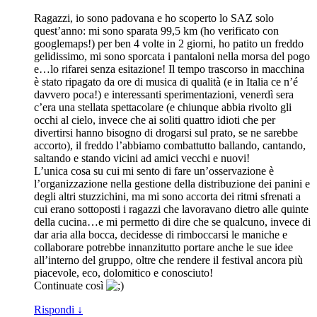
Ragazzi, io sono padovana e ho scoperto lo SAZ solo
quest’anno: mi sono sparata 99,5 km (ho verificato con
googlemaps!) per ben 4 volte in 2 giorni, ho patito un freddo
gelidissimo, mi sono sporcata i pantaloni nella morsa del pogo
e…lo rifarei senza esitazione! Il tempo trascorso in macchina
è stato ripagato da ore di musica di qualità (e in Italia ce n’é
davvero poca!) e interessanti sperimentazioni, venerdì sera
c’era una stellata spettacolare (e chiunque abbia rivolto gli
occhi al cielo, invece che ai soliti quattro idioti che per
divertirsi hanno bisogno di drogarsi sul prato, se ne sarebbe
accorto), il freddo l’abbiamo combattutto ballando, cantando,
saltando e stando vicini ad amici vecchi e nuovi!
L’unica cosa su cui mi sento di fare un’osservazione è
l’organizzazione nella gestione della distribuzione dei panini e
degli altri stuzzichini, ma mi sono accorta dei ritmi sfrenati a
cui erano sottoposti i ragazzi che lavoravano dietro alle quinte
della cucina…e mi permetto di dire che se qualcuno, invece di
dar aria alla bocca, decidesse di rimboccarsi le maniche e
collaborare potrebbe innanzitutto portare anche le sue idee
all’interno del gruppo, oltre che rendere il festival ancora più
piacevole, eco, dolomitico e conosciuto!
Continuate così
Rispondi
↓