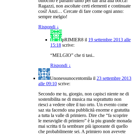
binocolo e parlano tanto per dar aria alla bocca!
Ragazzi, non ascoltate certi elementi e continuate
così! Anzi… Cercate di fare come ogni anno:
sempre melgio!
Rispondi
↓
pRIMIER8
il
19 settembre 2013 alle
15:18
scrive:
“MELGIO” che ti tasi..
Rispondi
↓
Unonessunocentomila
il
23 settembre 2013
alle 09:10
scrive:
Secondo me tu, giorgio, non capisci niente ne di
sostenibilita ne di musica ma soprattutto non
riesci a vedere oltre il tuo orto. Un evento come
saz sta facendo una pubblicità enorme e gratutita
a tutta la valle di primiero. Dire che “fa scoprire
le meraviglie di primiero” è la piu grande monada
mai scritta ti fa sembrare più ignorante di quello
che probabilmente sei. A primiero non avevete