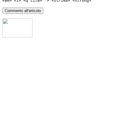
<em> <i> <q cite=""> <strike> <strong>