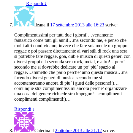
Rispondi
↓
ileana
il
17 settembre 2013 alle 16:23
scrive:
Complimentissimi per tutti due i giorni!…vertamente
fantastico come tutti gli anni!…ma secondo me, e penso che
molti altri condividano, invece che fare solamente un gruppo
reggae e poi passare direttamente ai vari stili di rock una sera
si potrebbe fare reggae, goa, dub e musica di questi generi con
diversi gruppi e la seconda sera rock, metal, e altro!…pero’
secondo me si dovrebbe dedicare un po’ più’ spazio al
reggae…ammetto che parlo perche’ amo questa musica…ma
facendo diversi generi di musica secondo me si
accontenteranno ancora di piu’ i gusti delle persone!:)…
comunque stra complimentissimi ancora perche’ organizzare
una cosa del genere richiede stra impegno!…complimenti
complimenti complimenti!:)…
Rispondi
↓
Caterina
il
2 ottobre 2013 alle 21:12
scrive: