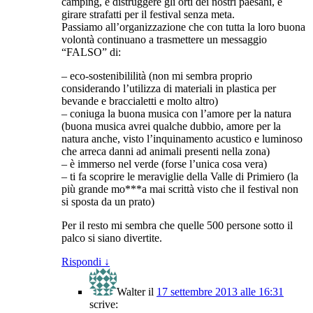
camping, e distruggere gli orti dei nostri paesani, e
girare strafatti per il festival senza meta.
Passiamo all’organizzazione che con tutta la loro buona
volontà continuano a trasmettere un messaggio
“FALSO” di:
– eco-sostenibililità (non mi sembra proprio
considerando l’utilizza di materiali in plastica per
bevande e braccialetti e molto altro)
– coniuga la buona musica con l’amore per la natura
(buona musica avrei qualche dubbio, amore per la
natura anche, visto l’inquinamento acustico e luminoso
che arreca danni ad animali presenti nella zona)
– è immerso nel verde (forse l’unica cosa vera)
– ti fa scoprire le meraviglie della Valle di Primiero (la
più grande mo***a mai scrittà visto che il festival non
si sposta da un prato)
Per il resto mi sembra che quelle 500 persone sotto il
palco si siano divertite.
Rispondi
↓
Walter
il
17 settembre 2013 alle 16:31
scrive: