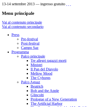
13-14 settembre 2013 — ingresso gratuito
Menu principale
Vai al contenuto principale
Vai al contenuto secondario
Press
Pre-festival
Post-festival
Campo Saz
Programma
Palco principale
Tre allegri ragazzi morti
Ministri
Il Pan del Diavolo
Mellow Mood
The Cyborgs
Palco Aguaz
Beatrich
Bob and the Apple
Glincolti
Prologue of a New Generation
The Artificial Harbor