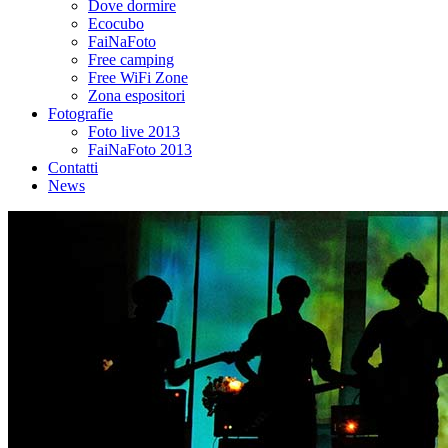
Dove dormire
Ecocubo
FaiNaFoto
Free camping
Free WiFi Zone
Zona espositori
Fotografie
Foto live 2013
FaiNaFoto 2013
Contatti
News