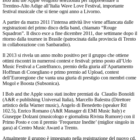
Bob and the Apple vengono selezionati per rappresentare il
Trentino-Alto Adige all’Italia Wave Love Festival, importante
festival musicale che si tiene ogni anno a Livorno.
A partire da marzo 2011 l’intensa attività live viene affiancata dalle
registrazioni del primo disco della band, chiamato “Rouge
Squadron”. Il disco esce a fine dicembre 2011, due settimane dopo il
ritorno dalla tournee in Brasile (patrocinata dalla provincia di Trento
in collaborazione con Sanbaradio).
Il 2013 si rivela un anno molto positivo per il gruppo che ottiene
ottimi riscontri in numerosi contest e festival: primo posto all’Urlo
Music Festival a Castelfranco, premio della giuria all’Apartamento
Hoffman di Conegliano e primo premio ad Upload, contest
dell’Euroregione che vanta una giuria di prestigio con membri come
Mogol e Boosta (Subsonica).
I Bob and the Apple sono stati inoltre premiati da Claudio Bonoldi
(A&R e publishing Universal Italia), Marcello Balestra (Direttore
artistico della Warner music), Angelo di Benedetto (speaker Rtl
102.5), Enrico Romano (A&R Manager di EMI Music Italy) e
Giuseppe Dolzani (musicologo e giornalista Rivista Rumore) con il
Primo Posto e con il premio ‘Frequenze Inedite’ (miglior singolo in
gara) al Centro Music Award a Trento.
Attualmente il gruppo è impegnato nella registrazione del nuovo cd,