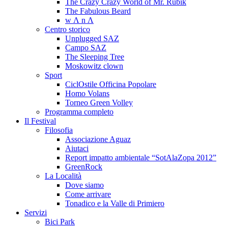
The Crazy Crazy World of Mr. Rubik
The Fabulous Beard
w Λ n Λ
Centro storico
Unplugged SAZ
Campo SAZ
The Sleeping Tree
Moskowitz clown
Sport
CiclOstile Officina Popolare
Homo Volans
Torneo Green Volley
Programma completo
Il Festival
Filosofia
Associazione Aguaz
Aiutaci
Report impatto ambientale “SotAlaZopa 2012”
GreenRock
La Località
Dove siamo
Come arrivare
Tonadico e la Valle di Primiero
Servizi
Bici Park