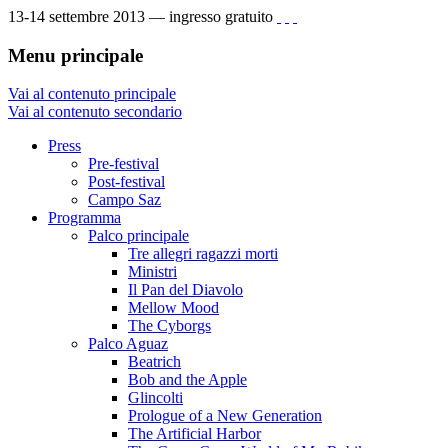
13-14 settembre 2013 — ingresso gratuito
Menu principale
Vai al contenuto principale
Vai al contenuto secondario
Press
Pre-festival
Post-festival
Campo Saz
Programma
Palco principale
Tre allegri ragazzi morti
Ministri
Il Pan del Diavolo
Mellow Mood
The Cyborgs
Palco Aguaz
Beatrich
Bob and the Apple
Glincolti
Prologue of a New Generation
The Artificial Harbor