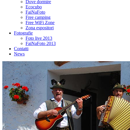
Dove dormire
Ecocubo
FaiNaFoto
Free camping
Free WiFi Zone
Zona espositori
Fotografie
Foto live 2013
FaiNaFoto 2013
Contatti
News