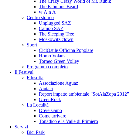
The Crazy Crazy World of Mr. Rubik
The Fabulous Beard
w Λ n Λ
Centro storico
Unplugged SAZ
Campo SAZ
The Sleeping Tree
Moskowitz clown
Sport
CiclOstile Officina Popolare
Homo Volans
Torneo Green Volley
Programma completo
Il Festival
Filosofia
Associazione Aguaz
Aiutaci
Report impatto ambientale “SotAlaZopa 2012”
GreenRock
La Località
Dove siamo
Come arrivare
Tonadico e la Valle di Primiero
Servizi
Bici Park