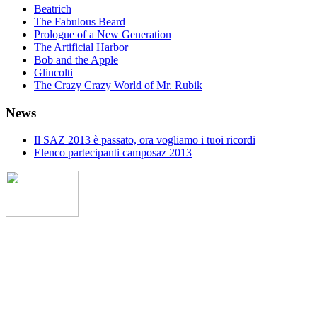
Beatrich
The Fabulous Beard
Prologue of a New Generation
The Artificial Harbor
Bob and the Apple
Glincolti
The Crazy Crazy World of Mr. Rubik
News
Il SAZ 2013 è passato, ora vogliamo i tuoi ricordi
Elenco partecipanti camposaz 2013