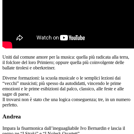
Uniti dal comune amore per la musica: quella più radicata alla terra,
il folclore del loro Primiero; oppure quella più coinvolgente delle
ballate tirolesi e oberkreiner.
Diverse formazioni: la scuola musicale o le semplici lezioni dai
“vecchi” musicisti; più spesso da autodidatti, vincendo le prime
emozioni e le prime esibizioni dal palco, classico, alle feste e alle
sagre di paese.
Il trovarsi non è stato che una logica conseguenza; tre, in un numero
perfetto.
Andrea
Impara la fisarmonica dall’ineguagliabile Ivo Bernardin e lascia il
segno ne “I Straki” e “I Nolesk Quartett”