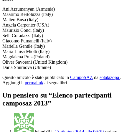
Ani Arzumanyan (Armenia)
Massimo Bertoluzza (Italy)
Matteo Busa (Italy)
Angela Carpenter (USA)
Maurizio Conci (Italy)
Selli Coradazzi (Italy)
Giacomo Fumanelli (Italy)
Mariella Gentile (Italy)
Maria Luisa Miotti (Italy)
Magdalena Prus (Poland)
Oliver Savorani (United Kingdom)
Daria Smirnova (Ukraine)
Questo articolo è stato pubblicato in
CampoSAZ
da
sotalazopa
.
Aggiungi il
permalink
ai segnalibri.
Un pensiero su “
Elenco partecipanti
camposaz 2013
”
Johnd39
il
13 giugno 2014 alle 06:29
scrive: