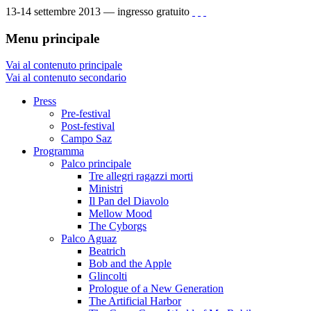
13-14 settembre 2013 — ingresso gratuito
Menu principale
Vai al contenuto principale
Vai al contenuto secondario
Press
Pre-festival
Post-festival
Campo Saz
Programma
Palco principale
Tre allegri ragazzi morti
Ministri
Il Pan del Diavolo
Mellow Mood
The Cyborgs
Palco Aguaz
Beatrich
Bob and the Apple
Glincolti
Prologue of a New Generation
The Artificial Harbor