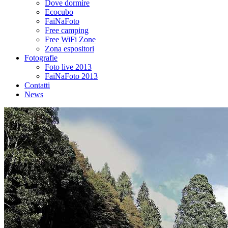
Dove dormire
Ecocubo
FaiNaFoto
Free camping
Free WiFi Zone
Zona espositori
Fotografie
Foto live 2013
FaiNaFoto 2013
Contatti
News