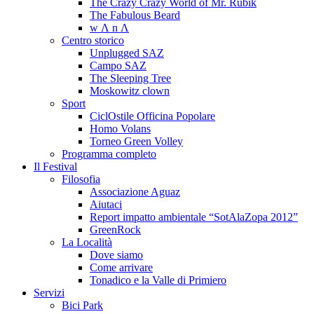
The Crazy Crazy World of Mr. Rubik
The Fabulous Beard
w Λ n Λ
Centro storico
Unplugged SAZ
Campo SAZ
The Sleeping Tree
Moskowitz clown
Sport
CiclOstile Officina Popolare
Homo Volans
Torneo Green Volley
Programma completo
Il Festival
Filosofia
Associazione Aguaz
Aiutaci
Report impatto ambientale “SotAlaZopa 2012”
GreenRock
La Località
Dove siamo
Come arrivare
Tonadico e la Valle di Primiero
Servizi
Bici Park