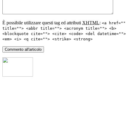
È possibile utilizzare questi tag ed attributi
XHTML
:
<a href=""
title=""> <abbr title=""> <acronym title=""> <b>
<blockquote cite=""> <cite> <code> <del datetime="">
<em> <i> <q cite=""> <strike> <strong>