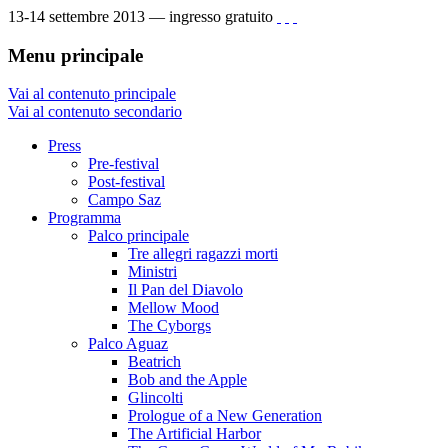
13-14 settembre 2013 — ingresso gratuito
Menu principale
Vai al contenuto principale
Vai al contenuto secondario
Press
Pre-festival
Post-festival
Campo Saz
Programma
Palco principale
Tre allegri ragazzi morti
Ministri
Il Pan del Diavolo
Mellow Mood
The Cyborgs
Palco Aguaz
Beatrich
Bob and the Apple
Glincolti
Prologue of a New Generation
The Artificial Harbor