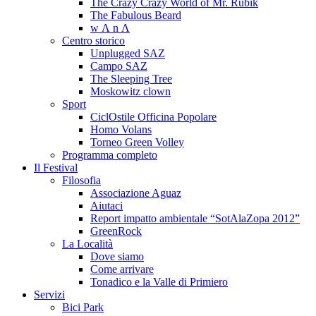
The Crazy Crazy World of Mr. Rubik
The Fabulous Beard
w Λ n Λ
Centro storico
Unplugged SAZ
Campo SAZ
The Sleeping Tree
Moskowitz clown
Sport
CiclOstile Officina Popolare
Homo Volans
Torneo Green Volley
Programma completo
Il Festival
Filosofia
Associazione Aguaz
Aiutaci
Report impatto ambientale “SotAlaZopa 2012”
GreenRock
La Località
Dove siamo
Come arrivare
Tonadico e la Valle di Primiero
Servizi
Bici Park